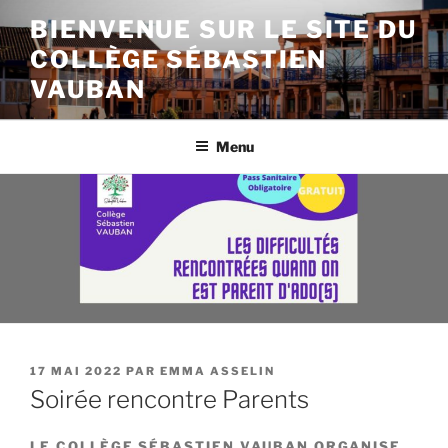
Aller
BIENVENUE SUR LE SITE DU
au
COLLÈGE SÉBASTIEN
contenu
principal
VAUBAN
Menu
PUBLIÉ
17 MAI 2022
PAR
EMMA ASSELIN
LE
Soirée rencontre Parents
LE COLLÈGE SÉBASTIEN VAUBAN ORGANISE