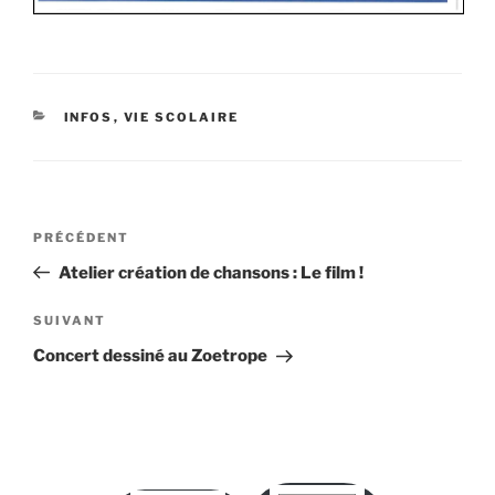
CATÉGORIES
INFOS
,
VIE SCOLAIRE
Navigation
Article
PRÉCÉDENT
de
précédent
Atelier création de chansons : Le film !
l’article
Article
SUIVANT
suivant
Concert dessiné au Zoetrope