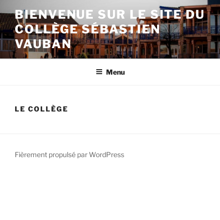
Aller
BIENVENUE SUR LE SITE DU
au
COLLÈGE SÉBASTIEN
contenu
principal
VAUBAN
Menu
LE COLLÈGE
Fièrement propulsé par WordPress