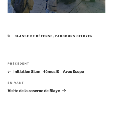
CATÉGORIES
CLASSE DE DÉFENSE
,
PARCOURS CITOYEN
Navigation
Article
PRÉCÉDENT
de
précédent
Initiation Slam- 4èmes B – Avec Esope
l’article
Article
SUIVANT
suivant
Visite de la caserne de Blaye