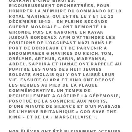
QUARANTE-CINQ MINUTES,
RIGOUREUSEMENT ORCHESTRÉES, POUR
HONORER LA MÉMOIRE DU COMMANDO DE 10
ROYAL MARINES, QUI ENTRE LE 7 ET LE 12
DÉCEMBRE 1942 – EN PLEINE SECONDE
GUERRE MONDIALE – ONT REMONTÉ LA
GIRONDE PUIS LA GARONNE EN KAYAK
JUSQU’À BORDEAUX AFIN D’ATTEINDRE LES
POSITIONS DE L’OCCUPANT NAZI DANS LE
PORT DE BORDEAUX ET DE PARVENIR À
ENDOMMAGER 6 NAVIRES DU REICH. TOM,
ORÉLYNE, ARTHUR, GABIN, MARYANNA,
ABDEL, SAPHIRA ET HANAÉ ONT RAPPELÉ AU
PUPITRE LES NOMS DES HUIT JEUNES
SOLDATS ANGLAIS QUI Y ONT LAISSÉ LEUR
VIE. ENSUITE CLARA ET HIND ONT DÉPOSÉ
LES GERBES AU PIED DE LA PLAQUE
COMMÉMORATIVE. UN TEMPS DE
RECUEILLEMENT A CLÔTURÉ LA CÉRÉMONIE,
PONCTUÉ DE LA SONNERIE AUX MORTS,
D’UNE MINUTE DE SILENCE ET D’UN PASSAGE
DE L’HYMNE BRITANNIQUE « GOD SAVE THE
KING » ET DE LA « MARSEILLAISE ».
NOS ÉLÈVES ONT ÉTÉ PLEINEMENT ACTEURS