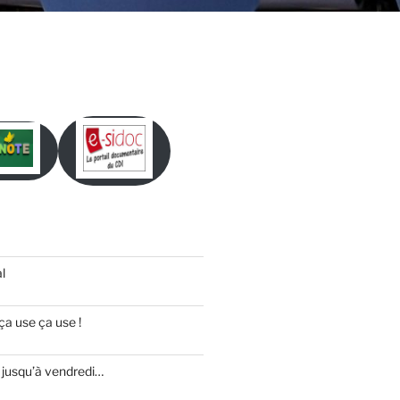
l
ça use ça use !
 jusqu’à vendredi…