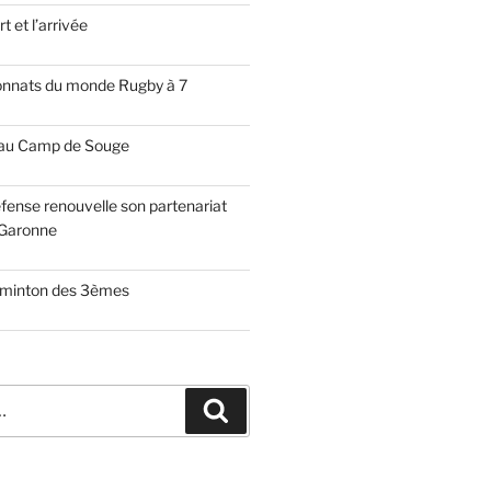
t et l’arrivée
onnats du monde Rugby à 7
 au Camp de Souge
fense renouvelle son partenariat
Garonne
dminton des 3èmes
Recherche