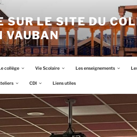
 SUR LE SITE DU CO
N VAUBAN
Le collège
Vie Scolaire
Les enseignements
Les
teliers
CDI
Liens utiles