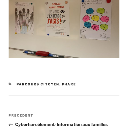
CATÉGORIES
PARCOURS CITOYEN
,
PHARE
Navigation
Article
PRÉCÉDENT
de
précédent
Cyberharcèlement-Information aux familles