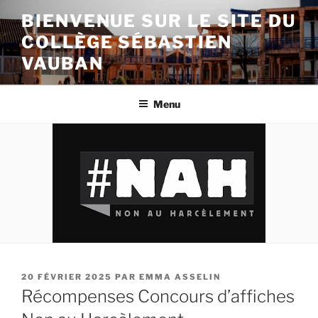
Aller
BIENVENUE SUR LE SITE DU
au
COLLÈGE SÉBASTIEN
contenu
principal
VAUBAN
Menu
PUBLIÉ
20 FÉVRIER 2025
PAR
EMMA ASSELIN
LE
Récompenses Concours d’affiches