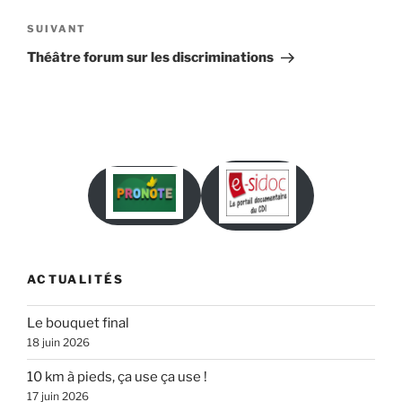
l’article
Article
SUIVANT
suivant
Théâtre forum sur les discriminations
ACTUALITÉS
Le bouquet final
18 juin 2026
10 km à pieds, ça use ça use !
17 juin 2026