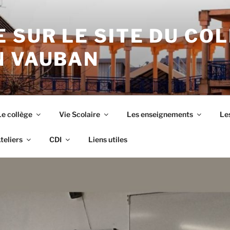
 SUR LE SITE DU CO
N VAUBAN
Le collège
Vie Scolaire
Les enseignements
Les
teliers
CDI
Liens utiles