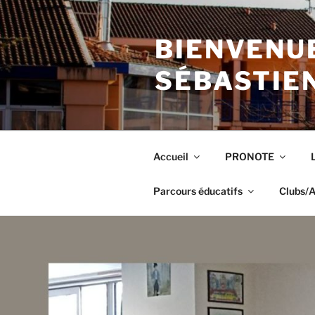
Aller
au
BIENVENUE
contenu
principal
SÉBASTIE
Accueil
PRONOTE
Parcours éducatifs
Clubs/A