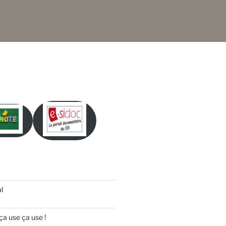
l
ça use ça use !