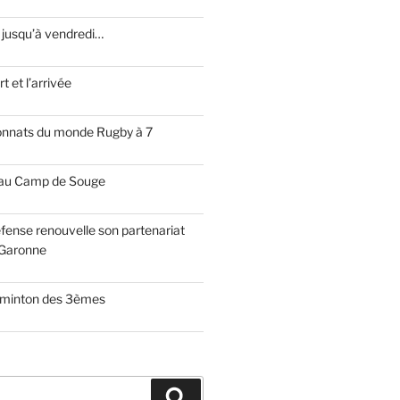
 jusqu’à vendredi…
t et l’arrivée
onnats du monde Rugby à 7
 au Camp de Souge
fense renouvelle son partenariat
Garonne
dminton des 3èmes
Recherche