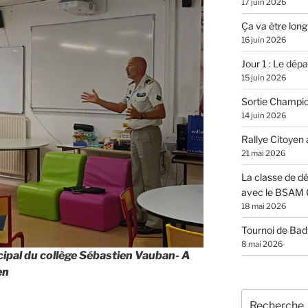
17 juin 2026
Ça va être long
16 juin 2026
Jour 1 : Le dépar
15 juin 2026
Sortie Champi
14 juin 2026
Rallye Citoyen
21 mai 2026
La classe de dé
avec le BSAM 
18 mai 2026
Tournoi de Ba
8 mai 2026
ipal du collège Sébastien Vauban- A
en
Recherche