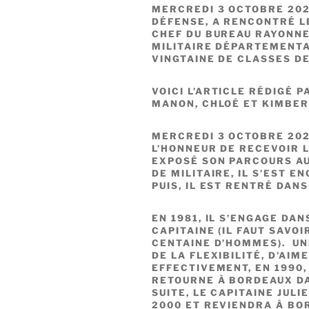
MERCREDI 3 OCTOBRE 2023
DÉFENSE, A RENCONTRÉ LE
CHEF DU BUREAU RAYONNE
MILITAIRE DÉPARTEMENTA
VINGTAINE DE CLASSES D
VOICI L’ARTICLE RÉDIGÉ P
MANON, CHLOÉ ET KIMBER
MERCREDI 3 OCTOBRE 202
L’HONNEUR DE RECEVOIR LE
EXPOSÉ SON PARCOURS AU 
DE MILITAIRE, IL S’EST E
PUIS, IL EST RENTRÉ DANS
EN 1981, IL S’ENGAGE DA
CAPITAINE (IL FAUT SAVOI
CENTAINE D’HOMMES). UN
DE LA FLEXIBILITÉ, D’AIM
EFFECTIVEMENT, EN 1990, 
RETOURNE À BORDEAUX DA
SUITE, LE CAPITAINE JUL
2000 ET REVIENDRA À BO