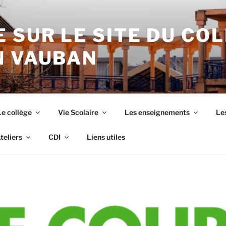
 SUR LE SITE DU CO
N VAUBAN
Le collège
Vie Scolaire
Les enseignements
Les
teliers
CDI
Liens utiles