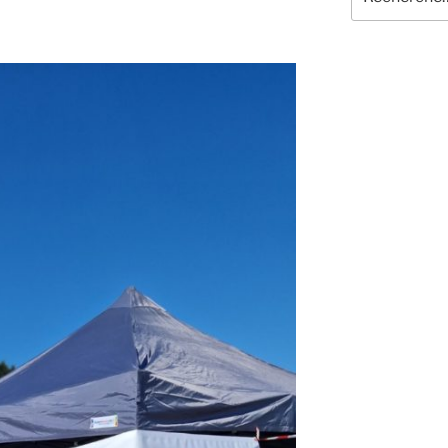
pour
: