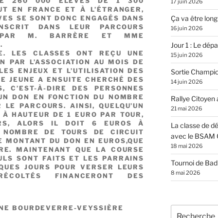
E 260 000 ÉLÈVES DE 1 300
17 juin 2026
UT EN FRANCE ET À L’ÉTRANGER,
Ça va être long
ÈVES SE SONT DONC ENGAGÉS DANS
INSCRIT DANS LEUR PARCOURS
16 juin 2026
E PAR M. BARRÈRE ET MME
E.
Jour 1 : Le dépar
LE. LES CLASSES ONT REÇU UNE
15 juin 2026
N PAR L’ASSOCIATION AU MOIS DE
ES ENJEUX ET L’UTILISATION DES
Sortie Champi
UE JEUNE A ENSUITE CHERCHÉ DES
14 juin 2026
, C’EST-À-DIRE DES PERSONNES
UN DON EN FONCTION DU NOMBRE
Rallye Citoyen
 LE PARCOURS. AINSI, QUELQU’UN
21 mai 2026
À HAUTEUR DE 1 EURO PAR TOUR,
URS, ALORS IL DOIT 6 EUROS À
La classe de dé
LE NOMBRE DE TOURS DE CIRCUIT
avec le BSAM 
LE MONTANT DU DON EN EUROS,QUE
18 mai 2026
RE. MAINTENANT QUE LA COURSE
ULS SONT FAITS ET LES PARRAINS
Tournoi de Ba
QUES JOURS POUR VERSER LEURS
8 mai 2026
ÉCOLTÉS FINANCERONT DES
INE BOURDEVERRE-VEYSSIÈRE
Recherche