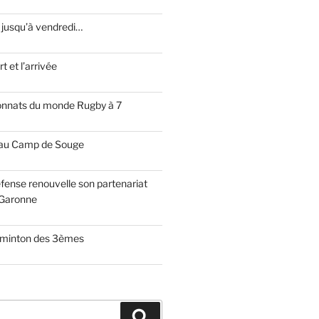
 jusqu’à vendredi…
t et l’arrivée
onnats du monde Rugby à 7
 au Camp de Souge
fense renouvelle son partenariat
Garonne
dminton des 3èmes
Recherche