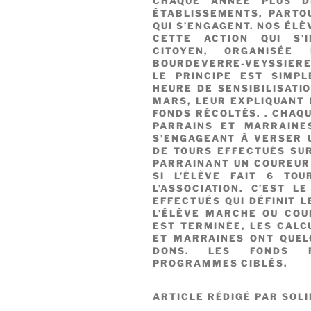
CHAQUE ANNÉE PLUS D
ÉTABLISSEMENTS, PARTO
QUI S’ENGAGENT. NOS ÉL
CETTE ACTION QUI S’
CITOYEN, ORGANISÉ
BOURDEVERRE-VEYSSIER
LE PRINCIPE EST SIMP
HEURE DE SENSIBILISATIO
MARS, LEUR EXPLIQUANT L
FONDS RÉCOLTÉS. . CHAQ
PARRAINS ET MARRAINES
S’ENGAGEANT À VERSER 
DE TOURS EFFECTUÉS SUR
PARRAINANT UN COUREUR 
SI L’ÉLÈVE FAIT 6 TO
L’ASSOCIATION. C’EST 
EFFECTUÉS QUI DÉFINIT 
L’ÉLÈVE MARCHE OU COU
EST TERMINÉE, LES CALC
ET MARRAINES ONT QUEL
DONS. LES FONDS R
PROGRAMMES CIBLÉS.
ARTICLE RÉDIGÉ PAR SOL