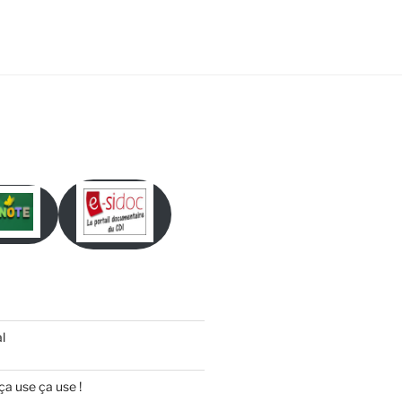
l
ça use ça use !