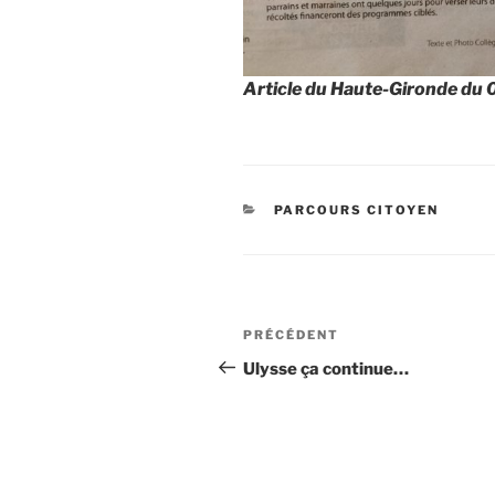
Article du Haute-Gironde du
CATÉGORIES
PARCOURS CITOYEN
Navigation
Article
PRÉCÉDENT
de
précédent
Ulysse ça continue…
l’article