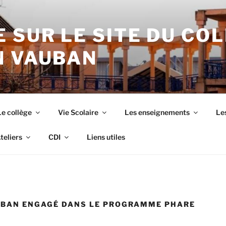
 SUR LE SITE DU CO
N VAUBAN
Le collège
Vie Scolaire
Les enseignements
Les
teliers
CDI
Liens utiles
UBAN ENGAGÉ DANS LE PROGRAMME PHARE