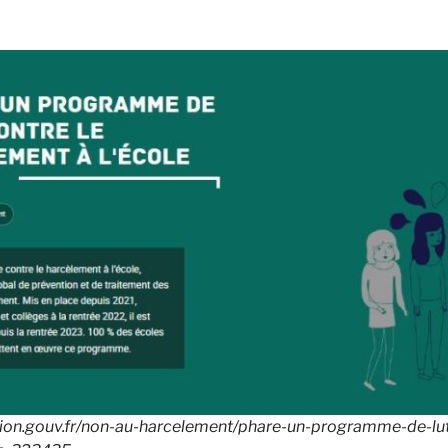
ion.gouv.fr/non-au-harcelement/phare-un-programme-de-lut