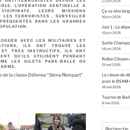
 ANTI-TERRORISTES DEPUIS LES
17 juin 2026
015. L’OPÉRATION SENTINELLE A
Ça va être long
IGIPIRATE. LEURS MISSIONS
 LES TERRORISTES , SURVEILLER
16 juin 2026
 FRÉQUENTÉS DANS LES GRANDES
OPULATION.
Jour 1 : Le dépar
15 juin 2026
LOGUER AVEC LES MILITAIRES ET
Sortie Champi
TIONS, ILS ONT TROUVÉ LES
14 juin 2026
ET TRÈS INSTRUCTIFS. ILS ONT
MENT QU’ILS UTILISENT PENDANT
Rallye Citoyen
MME LES GILETS PARE-BALLE OU
21 mai 2026
 ARME.
La classe de dé
sse de la classe Défense “3ème Rempart”
avec le BSAM 
18 mai 2026
Tournoi de Ba
8 mai 2026
Recherche