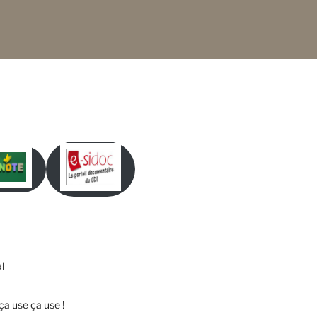
l
ça use ça use !