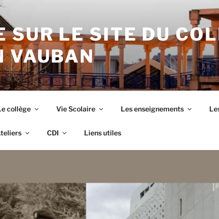
 SUR LE SITE DU CO
N VAUBAN
Le collège
Vie Scolaire
Les enseignements
Les
teliers
CDI
Liens utiles