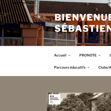
Aller
au
BIENVENUE
contenu
principal
SÉBASTIE
Accueil
PRONOTE
Parcours éducatifs
Clubs/A