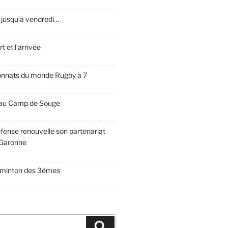
 jusqu’à vendredi…
t et l’arrivée
onnats du monde Rugby à 7
 au Camp de Souge
fense renouvelle son partenariat
Garonne
dminton des 3èmes
Recherche