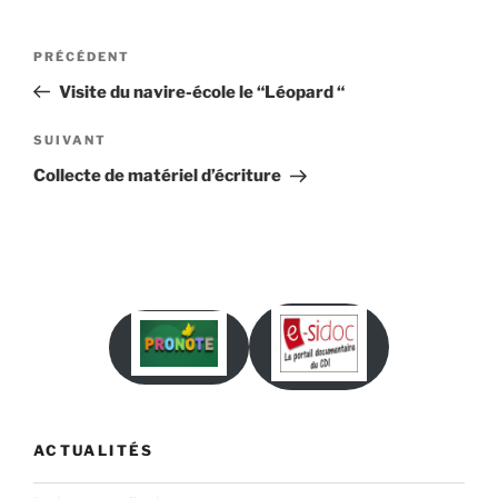
Navigation
Article
PRÉCÉDENT
de
précédent
Visite du navire-école le “Léopard “
l’article
Article
SUIVANT
suivant
Collecte de matériel d’écriture
ACTUALITÉS