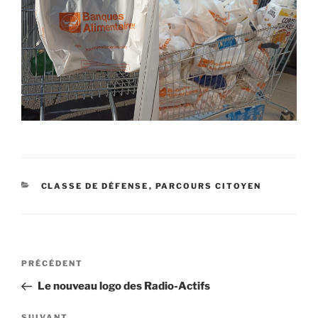
CATÉGORIES
CLASSE DE DÉFENSE
,
PARCOURS CITOYEN
Navigation
Article
PRÉCÉDENT
de
précédent
Le nouveau logo des Radio-Actifs
l’article
SUIVANT