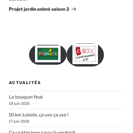
Article
suivant
Projet jardin animé saison 2
ACTUALITÉS
Le bouquet final
18 juin 2026
10 km à pieds, ça use ça use !
17 juin 2026
Ça va être long jusqu’à vendredi…