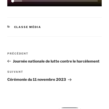
CATÉGORIES
CLASSE MÉDIA
Navigation
Article
PRÉCÉDENT
de
précédent
Journée nationale de lutte contre le harcèlement
l’article
Article
SUIVANT
suivant
Cérémonie du 11 novembre 2023