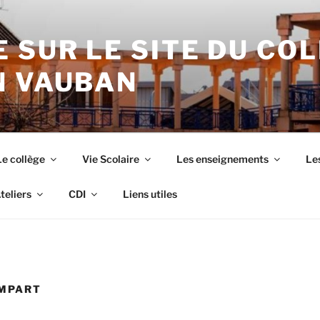
 SUR LE SITE DU CO
N VAUBAN
Le collège
Vie Scolaire
Les enseignements
Les
teliers
CDI
Liens utiles
EMPART