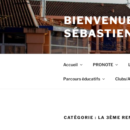
Aller
au
BIENVENUE
contenu
principal
SÉBASTIE
Accueil
PRONOTE
Parcours éducatifs
Clubs/A
CATÉGORIE :
LA 3ÈME R