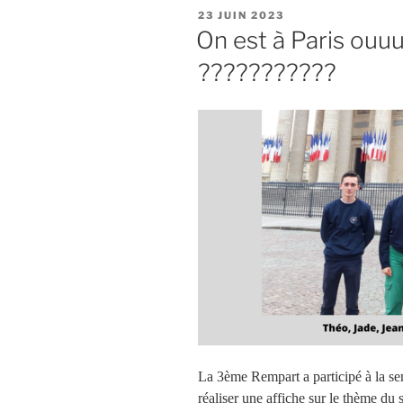
PUBLIÉ
23 JUIN 2023
LE
On est à Paris ou
???????????
La 3ème Rempart a participé à la sem
réaliser une affiche sur le thème du s