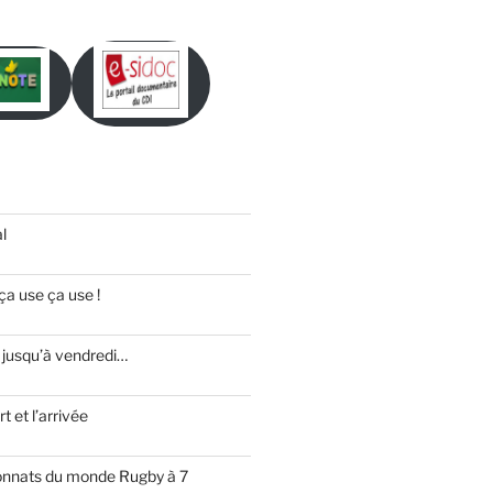
l
ça use ça use !
 jusqu’à vendredi…
t et l’arrivée
onnats du monde Rugby à 7