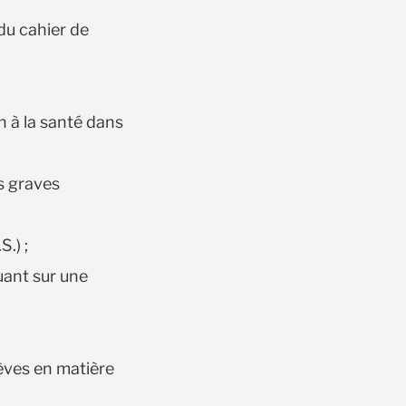
 du cahier de
 à la santé dans
s graves
S.) ;
luant sur une
lèves en matière