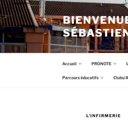
Aller
au
BIENVENUE
contenu
principal
SÉBASTIE
Accueil
PRONOTE
Parcours éducatifs
Clubs/A
L’INFIRMERIE