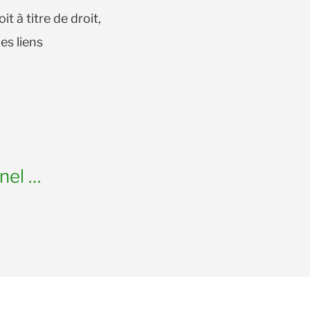
t à titre de droit,
les liens
nnel …