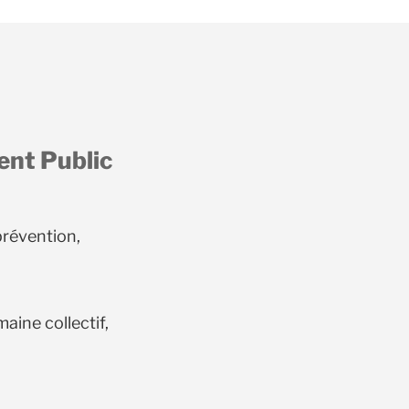
ment Public
prévention,
aine collectif,