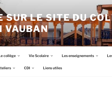
 SUR LE SITE DU CO
N VAUBAN
Le collège
Vie Scolaire
Les enseignements
Les
teliers
CDI
Liens utiles