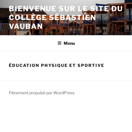
Aller
BIENVENUE SUR LE SITE DU
au
COLLÈGE SÉBASTIEN
contenu
principal
VAUBAN
Menu
ÉDUCATION PHYSIQUE ET SPORTIVE
Fièrement propulsé par WordPress