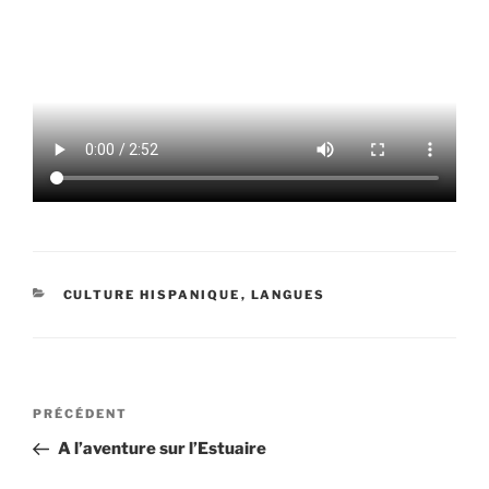
CATÉGORIES
CULTURE HISPANIQUE
,
LANGUES
Navigation
Article
PRÉCÉDENT
de
précédent
A l’aventure sur l’Estuaire
l’article