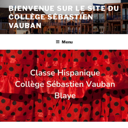
Aller
BIENVENUE SUR LE SITE DU
au
COLLÈGE SÉBASTIEN
contenu
principal
VAUBAN
Menu