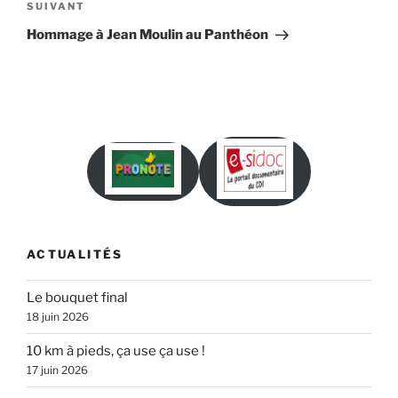
Article
SUIVANT
suivant
Hommage à Jean Moulin au Panthéon
ACTUALITÉS
Le bouquet final
18 juin 2026
10 km à pieds, ça use ça use !
17 juin 2026