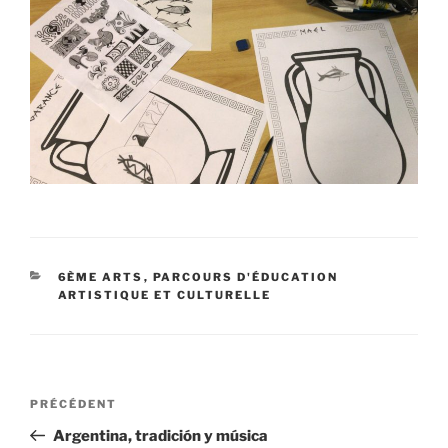
CATÉGORIES
6ÈME ARTS
,
PARCOURS D'ÉDUCATION
ARTISTIQUE ET CULTURELLE
Navigation
Article
PRÉCÉDENT
de
précédent
Argentina, tradición y música