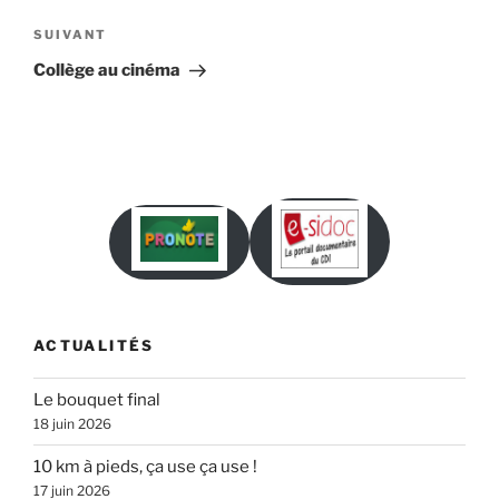
l’article
Article
SUIVANT
suivant
Collège au cinéma
ACTUALITÉS
Le bouquet final
18 juin 2026
10 km à pieds, ça use ça use !
17 juin 2026