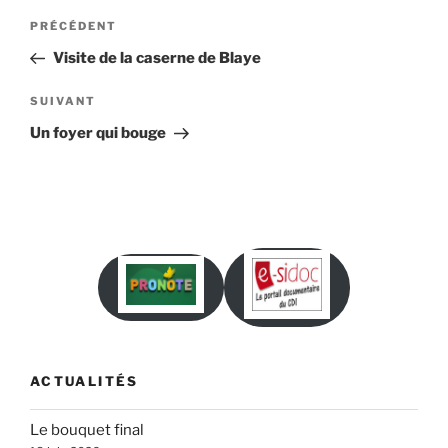
Navigation
Article
PRÉCÉDENT
de
précédent
Visite de la caserne de Blaye
l’article
Article
SUIVANT
suivant
Un foyer qui bouge
ACTUALITÉS
Le bouquet final