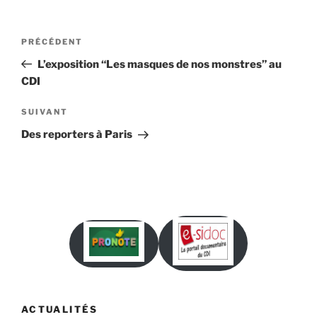
Navigation
Article
PRÉCÉDENT
de
précédent
L’exposition “Les masques de nos monstres” au
l’article
CDI
Article
SUIVANT
suivant
Des reporters à Paris
ACTUALITÉS