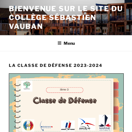
Aller
BIENVENUE SUR LE SITE DU
au
COLLÈGE SÉBASTIEN
contenu
principal
VAUBAN
Menu
LA CLASSE DE DÉFENSE 2023-2024