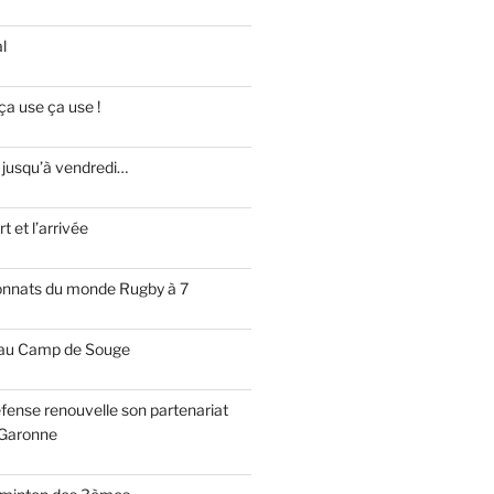
l
ça use ça use !
 jusqu’à vendredi…
t et l’arrivée
onnats du monde Rugby à 7
 au Camp de Souge
fense renouvelle son partenariat
Garonne