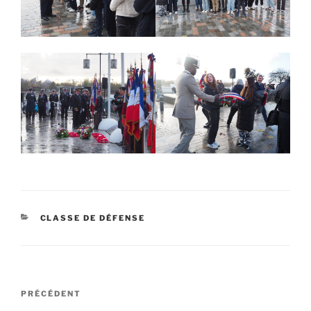
CATÉGORIES
CLASSE DE DÉFENSE
Navigation
Article
PRÉCÉDENT
de