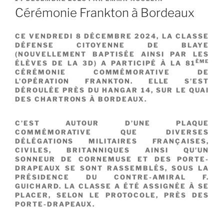
LE
Cérémonie Frankton à Bordeaux
CE VENDREDI 8 DÉCEMBRE 2024, LA CLASSE
DÉFENSE CITOYENNE DE BLAYE
(NOUVELLEMENT BAPTISÉE AINSI PAR LES
ÈME
ÉLÈVES DE LA 3D) A PARTICIPÉ À LA 81
CÉRÉMONIE COMMÉMORATIVE DE
L’OPÉRATION FRANKTON. ELLE S’EST
DÉROULÉE PRÈS DU HANGAR 14, SUR LE QUAI
DES CHARTRONS À BORDEAUX.
C’EST AUTOUR D’UNE PLAQUE
COMMÉMORATIVE QUE DIVERSES
DÉLÉGATIONS MILITAIRES FRANÇAISES,
CIVILES, BRITANNIQUES AINSI QU’UN
SONNEUR DE CORNEMUSE ET DES PORTE-
DRAPEAUX SE SONT RASSEMBLÉS, SOUS LA
PRÉSIDENCE DU CONTRE-AMIRAL F.
GUICHARD. LA CLASSE A ÉTÉ ASSIGNÉE À SE
PLACER, SELON LE PROTOCOLE, PRÈS DES
PORTE-DRAPEAUX.