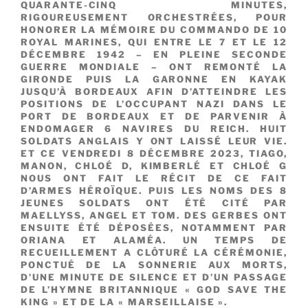
QUARANTE-CINQ MINUTES,
RIGOUREUSEMENT ORCHESTRÉES, POUR
HONORER LA MÉMOIRE DU COMMANDO DE 10
ROYAL MARINES, QUI ENTRE LE 7 ET LE 12
DÉCEMBRE 1942 – EN PLEINE SECONDE
GUERRE MONDIALE – ONT REMONTÉ LA
GIRONDE PUIS LA GARONNE EN KAYAK
JUSQU’À BORDEAUX AFIN D’ATTEINDRE LES
POSITIONS DE L’OCCUPANT NAZI DANS LE
PORT DE BORDEAUX ET DE PARVENIR À
ENDOMAGER 6 NAVIRES DU REICH. HUIT
SOLDATS ANGLAIS Y ONT LAISSÉ LEUR VIE.
ET CE VENDREDI 8 DÉCEMBRE 2023, TIAGO,
MANON, CHLOÉ D, KIMBERLÉ ET CHLOÉ G
NOUS ONT FAIT LE RÉCIT DE CE FAIT
D’ARMES HÉROÏQUE. PUIS LES NOMS DES 8
JEUNES SOLDATS ONT ÉTÉ CITÉ PAR
MAELLYSS, ANGEL ET TOM. DES GERBES ONT
ENSUITE ÉTÉ DÉPOSÉES, NOTAMMENT PAR
ORIANA ET ALAMÉA. UN TEMPS DE
RECUEILLEMENT A CLÔTURÉ LA CÉRÉMONIE,
PONCTUÉ DE LA SONNERIE AUX MORTS,
D’UNE MINUTE DE SILENCE ET D’UN PASSAGE
DE L’HYMNE BRITANNIQUE « GOD SAVE THE
KING » ET DE LA « MARSEILLAISE ».