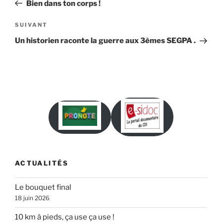
précédent
Bien dans ton corps !
l’article
Article
SUIVANT
suivant
Un historien raconte la guerre aux 3èmes SEGPA .
ACTUALITÉS
Le bouquet final
18 juin 2026
10 km à pieds, ça use ça use !