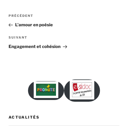
Navigation
Article
PRÉCÉDENT
de
précédent
L’amour en poésie
l’article
Article
SUIVANT
suivant
Engagement et cohésion
ACTUALITÉS