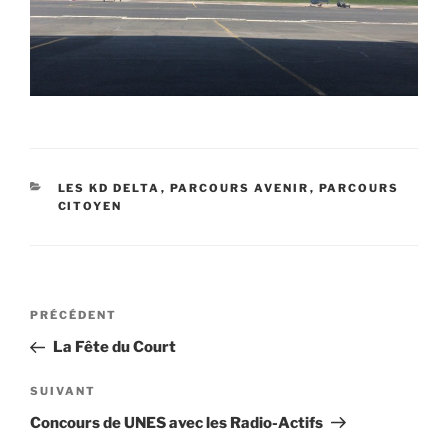
CATÉGORIES
LES KD DELTA
,
PARCOURS AVENIR
,
PARCOURS
CITOYEN
Navigation
Article
PRÉCÉDENT
de
précédent
La Fête du Court
l’article
Article
SUIVANT
suivant
Concours de UNES avec les Radio-Actifs