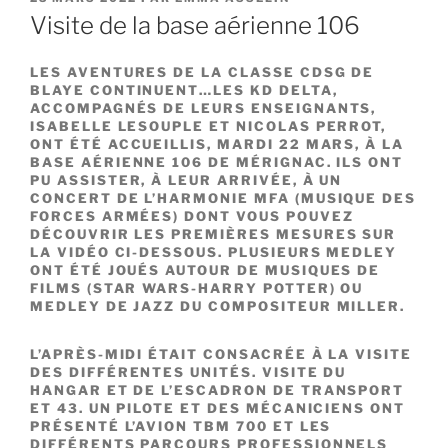
LE
Visite de la base aérienne 106
LES AVENTURES DE LA CLASSE CDSG DE
BLAYE CONTINUENT…LES KD DELTA,
ACCOMPAGNÉS DE LEURS ENSEIGNANTS,
ISABELLE LESOUPLE ET NICOLAS PERROT,
ONT ÉTÉ ACCUEILLIS, MARDI 22 MARS, À LA
BASE AÉRIENNE 106 DE MÉRIGNAC. ILS ONT
PU ASSISTER, À LEUR ARRIVÉE, À UN
CONCERT DE L’HARMONIE MFA (MUSIQUE DES
FORCES ARMÉES) DONT VOUS POUVEZ
DÉCOUVRIR LES PREMIÈRES MESURES SUR
LA VIDÉO CI-DESSOUS. PLUSIEURS MEDLEY
ONT ÉTÉ JOUÉS AUTOUR DE MUSIQUES DE
FILMS (STAR WARS-HARRY POTTER) OU
MEDLEY DE JAZZ DU COMPOSITEUR MILLER.
L’APRÈS-MIDI ÉTAIT CONSACRÉE À LA VISITE
DES DIFFÉRENTES UNITÉS. VISITE DU
HANGAR ET DE L’ESCADRON DE TRANSPORT
ET 43. UN PILOTE ET DES MÉCANICIENS ONT
PRÉSENTÉ L’AVION TBM 700 ET LES
DIFFÉRENTS PARCOURS PROFESSIONNELS