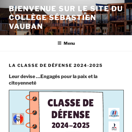
Aller
BIENVENUE SUR LE SITE DU
au
COLLÈGE SÉBASTIEN
contenu
principal
VAUBAN
Menu
LA CLASSE DE DÉFENSE 2024-2025
Leur devise …Engagés pour la paix et la
citoyenneté