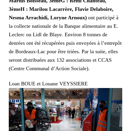
Marius Boisseau,
3èmeG :
Rémi Chanteau,
3èmeH :
Marilou Lacarrère, Flavie Delaboire,
Nesma Arrachidi, Loryne Arnoux
)
ont participé
à
la collecte
nationale
de la
B
anque alimentaire au E.
Lecler
c
ou Lidl de Blaye.
E
nviron 8 tonnes de
denrées
ont été récupérées puis envoyées à l’entrepôt
de Bordeaux-Lac pour être triées. Par la suite, elles
seront distribuées aux 132 associations et
CCAS
(Centre Communal d’Action Sociale).
Loan BOUE et Louane VEYSSIERE