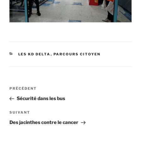
CATÉGORIES
LES KD DELTA
,
PARCOURS CITOYEN
Navigation
Article
PRÉCÉDENT
de
précédent
Sécurité dans les bus
l’article
Article
SUIVANT
suivant
Des jacinthes contre le cancer