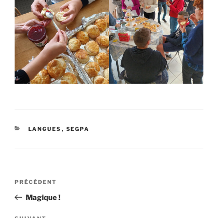
CATÉGORIES
LANGUES
,
SEGPA
Navigation
Article
PRÉCÉDENT
de
précédent
Magique !
l’article