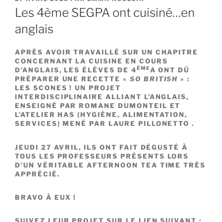
LE
Les 4ème SEGPA ont cuisiné…en
anglais
APRÈS AVOIR TRAVAILLÉ SUR UN CHAPITRE
CONCERNANT LA CUISINE EN COURS
ÈME
D’ANGLAIS, LES ÉLÈVES DE 4
A ONT DÛ
PRÉPARER UNE RECETTE «
SO BRITISH
» :
LES SCONES ! UN PROJET
INTERDISCIPLINAIRE ALLIANT L’ANGLAIS,
ENSEIGNÉ PAR ROMANE DUMONTEIL ET
L’ATELIER HAS (HYGIÈNE, ALIMENTATION,
SERVICES) MENÉ PAR LAURE PILLONETTO .
JEUDI 27 AVRIL, ILS ONT FAIT DÉGUSTÉ À
TOUS LES PROFESSEURS PRÉSENTS LORS
D’UN VÉRITABLE AFTERNOON TEA TIME TRÈS
APPRÉCIÉ.
BRAVO À EUX !
SUIVEZ LEUR PROJET SUR LE LIEN SUIVANT :