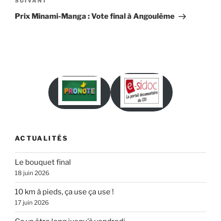
Article
SUIVANT
suivant
Prix Minami-Manga : Vote final à Angoulême
ACTUALITÉS
Le bouquet final
18 juin 2026
10 km à pieds, ça use ça use !
17 juin 2026