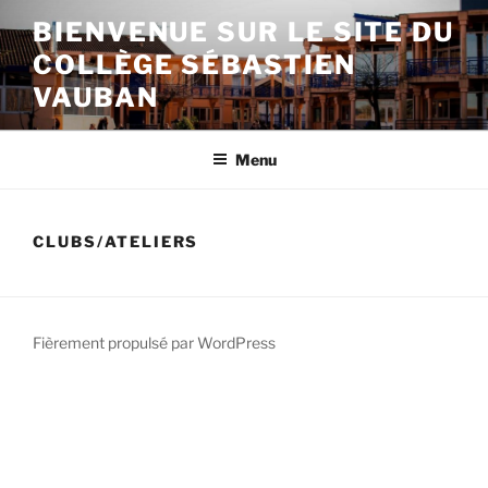
Aller
BIENVENUE SUR LE SITE DU
au
COLLÈGE SÉBASTIEN
contenu
principal
VAUBAN
Menu
CLUBS/ATELIERS
Fièrement propulsé par WordPress