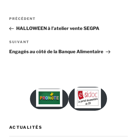
Navigation
Article
PRÉCÉDENT
de
précédent
HALLOWEEN à l’atelier vente SEGPA
l’article
Article
SUIVANT
suivant
Engagés au côté de la Banque Alimentaire
ACTUALITÉS