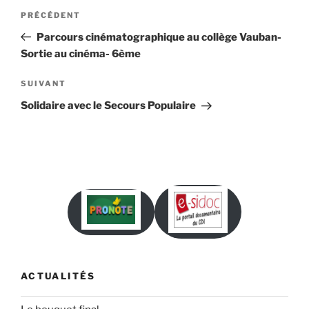
Navigation
Article
PRÉCÉDENT
de
précédent
Parcours cinématographique au collège Vauban-
l’article
Sortie au cinéma- 6ème
Article
SUIVANT
suivant
Solidaire avec le Secours Populaire
ACTUALITÉS