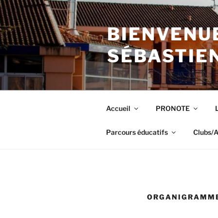
Aller
au
BIENVENUE
contenu
principal
SÉBASTIE
Accueil
PRONOTE
Parcours éducatifs
Clubs/A
ORGANIGRAMM