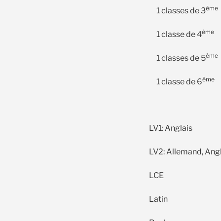
ème
1 classes de 3
ème
1 classe de 4
ème
1 classes de 5
ème
1 classe de 6
LV1: Anglais
LV2: Allemand, Angl
LCE
Latin