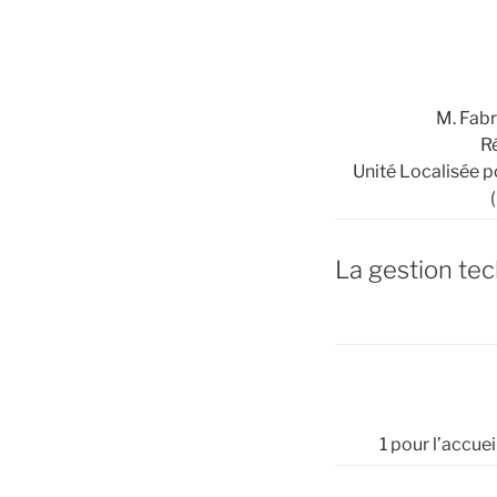
M. Fab
R
Unité Localisée po
La gestion te
1 pour l’accuei