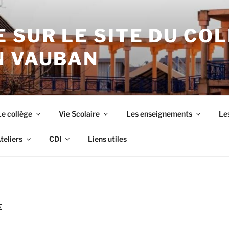
 SUR LE SITE DU CO
N VAUBAN
Le collège
Vie Scolaire
Les enseignements
Les
teliers
CDI
Liens utiles
E