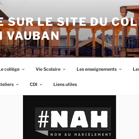
 SUR LE SITE DU CO
N VAUBAN
Le collège
Vie Scolaire
Les enseignements
Les
teliers
CDI
Liens utiles