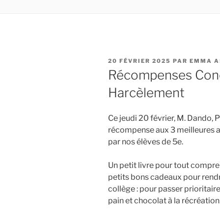
PUBLIÉ
20 FÉVRIER 2025
PAR
EMMA A
LE
Récompenses Conc
Harcèlement
Ce jeudi 20 février, M. Dando, P
récompense aux 3 meilleures af
par nos élèves de 5e.
Un petit livre pour tout compre
petits bons cadeaux pour rendr
collège : pour passer prioritair
pain et chocolat à la récréation