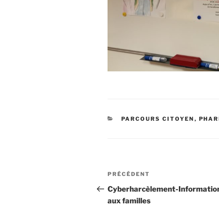
CATÉGORIES
PARCOURS CITOYEN
,
PHAR
Navigation
Article
PRÉCÉDENT
de
précédent
Cyberharcèlement-Informatio
aux familles
l’article