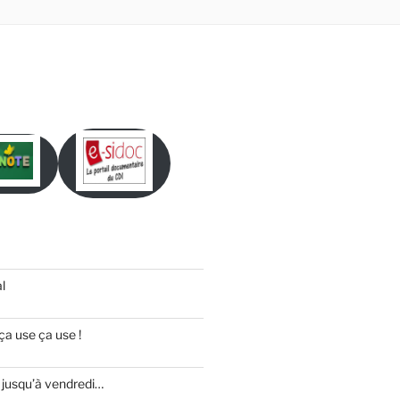
l
ça use ça use !
 jusqu’à vendredi…