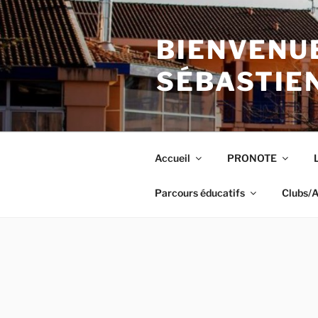
Aller
au
BIENVENUE
contenu
principal
SÉBASTIE
Accueil
PRONOTE
Parcours éducatifs
Clubs/A