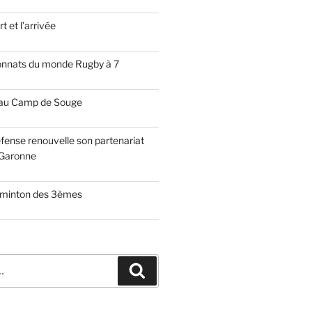
t et l’arrivée
onnats du monde Rugby à 7
 au Camp de Souge
fense renouvelle son partenariat
Garonne
dminton des 3èmes
Recherche