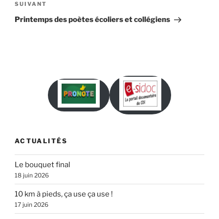
Article
SUIVANT
suivant
Printemps des poètes écoliers et collégiens
ACTUALITÉS
Le bouquet final
18 juin 2026
10 km à pieds, ça use ça use !
17 juin 2026