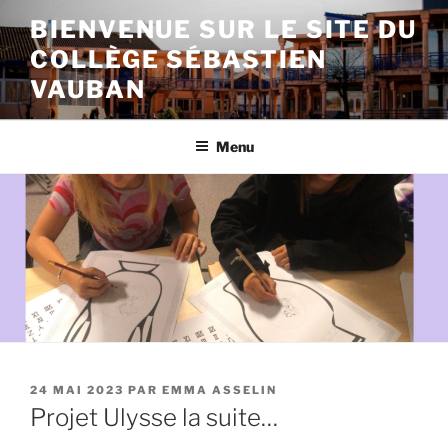
Aller
BIENVENUE SUR LE SITE DU
au
COLLÈGE SÉBASTIEN
contenu
principal
VAUBAN
Menu
PUBLIÉ
24 MAI 2023
PAR
EMMA ASSELIN
LE
Projet Ulysse la suite…