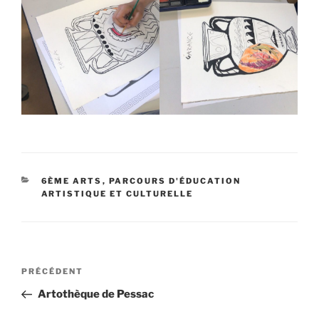
CATÉGORIES
6ÈME ARTS
,
PARCOURS D'ÉDUCATION
ARTISTIQUE ET CULTURELLE
Navigation
Article
PRÉCÉDENT
de
précédent
Artothèque de Pessac
l’article