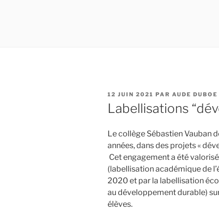
PUBLIÉ
12 JUIN 2021
PAR
AUDE DUBOE
LE
Labellisations “dé
Le collège Sébastien Vauban de 
années, dans des projets « dé
Cet engagement a été valorisé p
(labellisation académique de l’
2020 et par la labellisation éc
au développement durable) sur
élèves.