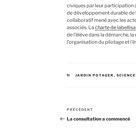
civiques par leur participation
de développement durable de le
collaboratif mené avec les acte
associés. La
charte de labellisa
de l’élève dans la démarche, la
l’organisation du pilotage et l
CATÉGORIES
JARDIN POTAGER
,
SCIENC
Navigation
Article
PRÉCÉDENT
de
précédent
La consultation a commencé
l’article