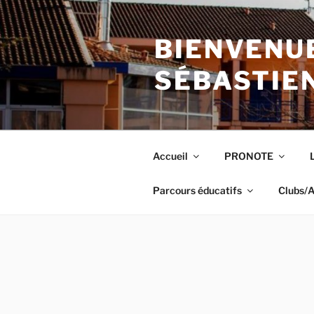
Aller
au
BIENVENUE
contenu
principal
SÉBASTIE
Accueil
PRONOTE
Parcours éducatifs
Clubs/A