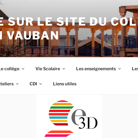
 SUR LE SITE DU CO
N VAUBAN
Le collège
Vie Scolaire
Les enseignements
Les
teliers
CDI
Liens utiles