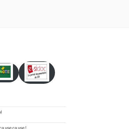
l
ça use ça use !