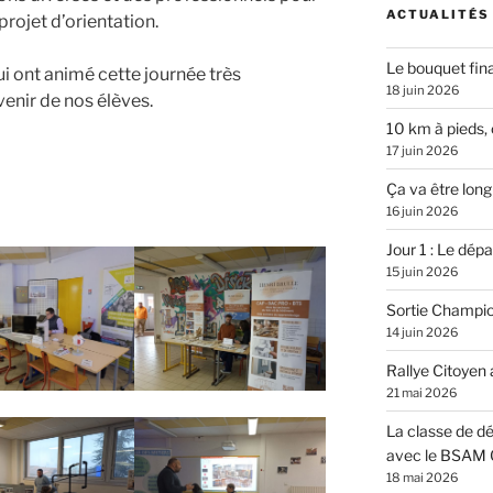
ACTUALITÉS
projet d’orientation.
Le bouquet fina
ui ont animé cette journée très
18 juin 2026
enir de nos élèves.
10 km à pieds, 
17 juin 2026
Ça va être long
16 juin 2026
Jour 1 : Le dépar
15 juin 2026
Sortie Champi
14 juin 2026
Rallye Citoyen
21 mai 2026
La classe de dé
avec le BSAM 
18 mai 2026