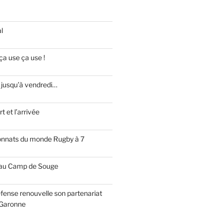
l
ça use ça use !
 jusqu’à vendredi…
t et l’arrivée
onnats du monde Rugby à 7
 au Camp de Souge
fense renouvelle son partenariat
Garonne