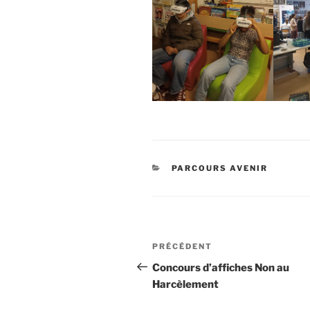
CATÉGORIES
PARCOURS AVENIR
Navigation
Article
PRÉCÉDENT
de
précédent
Concours d’affiches Non au
Harcèlement
l’article