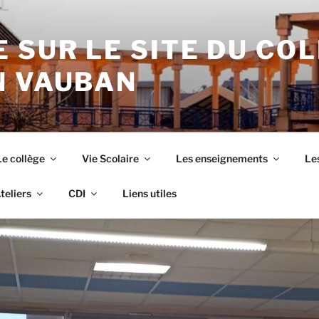
 SUR LE SITE DU CO
N VAUBAN
Le collège
Vie Scolaire
Les enseignements
Les
teliers
CDI
Liens utiles