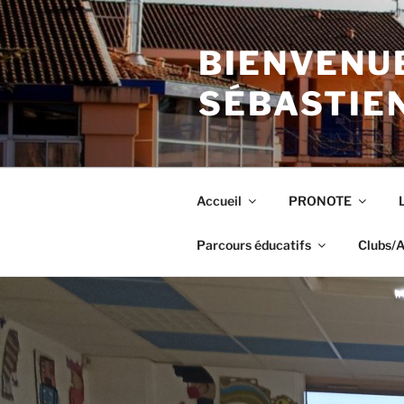
Aller
au
BIENVENUE
contenu
principal
SÉBASTIE
Accueil
PRONOTE
Parcours éducatifs
Clubs/A