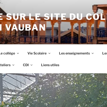
 SUR LE SITE DU CO
N VAUBAN
Le collège
Vie Scolaire
Les enseignements
Les
teliers
CDI
Liens utiles