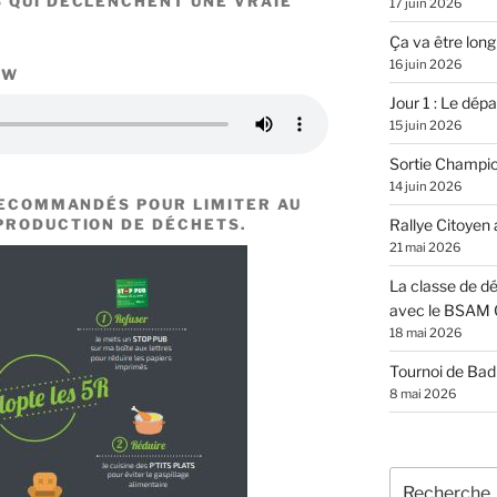
S QUI DÉCLENCHENT UNE VRAIE
17 juin 2026
Ça va être long
16 juin 2026
EW
Jour 1 : Le dépar
15 juin 2026
Sortie Champi
14 juin 2026
RECOMMANDÉS POUR LIMITER AU
PRODUCTION DE DÉCHETS.
Rallye Citoyen
21 mai 2026
La classe de dé
avec le BSAM 
18 mai 2026
Tournoi de Ba
8 mai 2026
Recherche