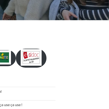
l
ça use ça use !