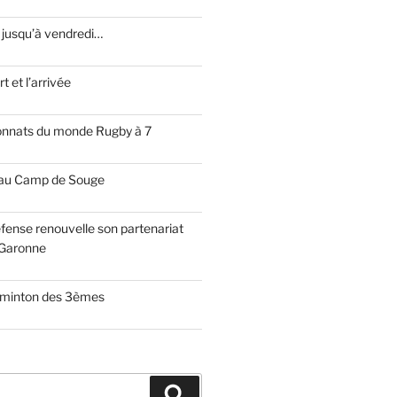
 jusqu’à vendredi…
t et l’arrivée
onnats du monde Rugby à 7
 au Camp de Souge
fense renouvelle son partenariat
Garonne
dminton des 3èmes
Recherche