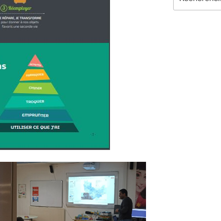
pour
: