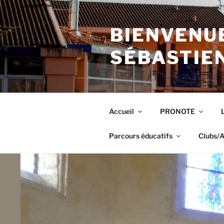
Aller
au
BIENVENUE
contenu
principal
SÉBASTIE
Accueil
PRONOTE
Parcours éducatifs
Clubs/A