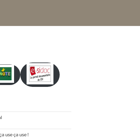
l
ça use ça use !