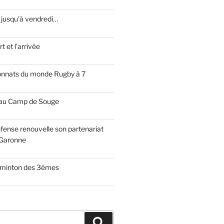
 jusqu’à vendredi…
t et l’arrivée
onnats du monde Rugby à 7
 au Camp de Souge
fense renouvelle son partenariat
Garonne
dminton des 3èmes
Recherche