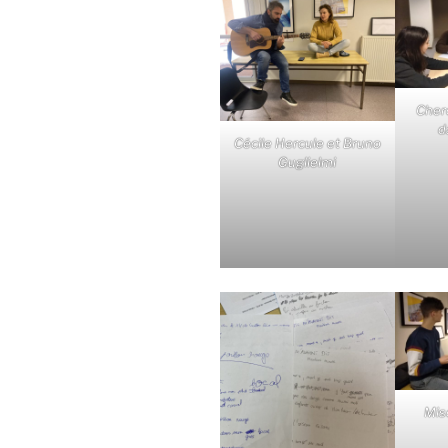
Cherc
d
Cécile Hercule et Bruno
Guglielmi
Mis