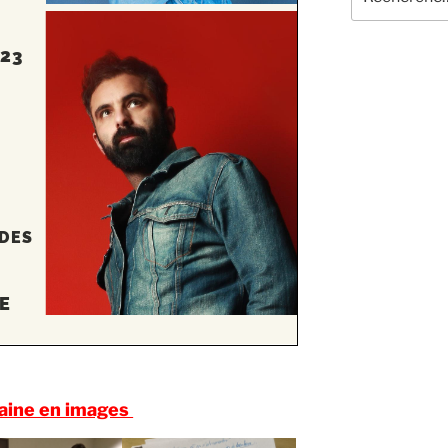
pour
:
aine en images