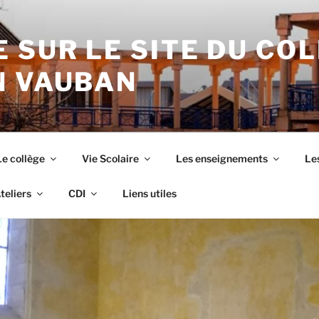
 SUR LE SITE DU CO
N VAUBAN
Le collège
Vie Scolaire
Les enseignements
Les
teliers
CDI
Liens utiles