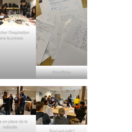
her l’inspiration
ans la presse
Brouillons
e en place de la
mélodie
Tout est prêt !