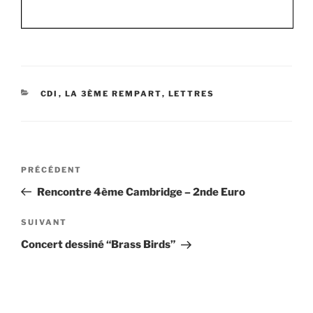
CATÉGORIES
CDI
,
LA 3ÈME REMPART
,
LETTRES
Navigation
Article
PRÉCÉDENT
de
précédent
Rencontre 4ème Cambridge – 2nde Euro
l’article
Article
SUIVANT
suivant
Concert dessiné “Brass Birds”