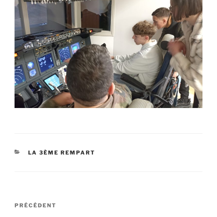
CATÉGORIES
LA 3ÈME REMPART
Navigation
Article
PRÉCÉDENT
de