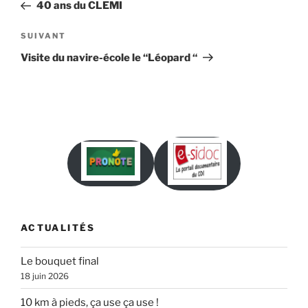
précédent
40 ans du CLEMI
l’article
Article
SUIVANT
suivant
Visite du navire-école le “Léopard “
ACTUALITÉS
Le bouquet final
18 juin 2026
10 km à pieds, ça use ça use !