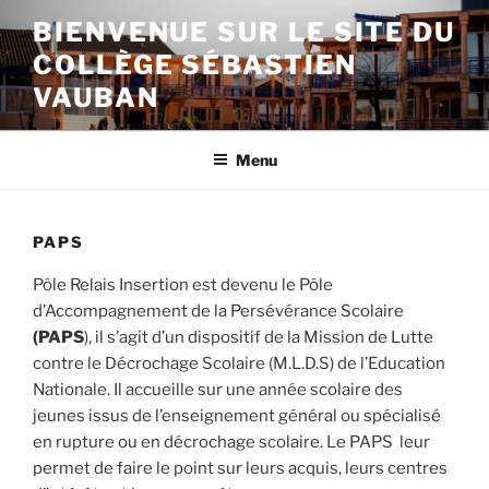
Aller
BIENVENUE SUR LE SITE DU
au
COLLÈGE SÉBASTIEN
contenu
principal
VAUBAN
Menu
PAPS
Pôle Relais Insertion est devenu le Pôle
d’Accompagnement de la Persévérance Scolaire
(PAPS
), il s’agit d’un dispositif de la Mission de Lutte
contre le Décrochage Scolaire (M.L.D.S) de l’Education
Nationale. Il accueille sur une année scolaire des
jeunes issus de l’enseignement général ou spécialisé
en rupture ou en décrochage scolaire. Le PAPS leur
permet de faire le point sur leurs acquis, leurs centres