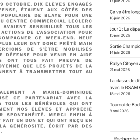
17 juin 2026
19 OCTOBRE, DIX ÉLÈVES ENGAGÉS
FENSE, ÉTAIENT AUX CÔTÉS DES
Ça va être long
 POPULAIRE DE BLAYE POUR UNE
16 juin 2026
AU CENTRE COMMERCIAL LECLERC
 AVAIENT SENSIBILISÉ TOUS LES
Jour 1 : Le dépar
ACTIONS DE L’ASSOCIATION POUR
15 juin 2026
COMPAGNER CE WEEK-END. NEUF
PLUS LEUR ONT DONC PRÊTÉ MAIN
Sortie Champi
RCIONS DE S’ÊTRE MOBILISÉS
14 juin 2026
E DÉFENSE POUR VENIR EN AIDE
LS ONT TOUS FAIT PREUVE DE
Rallye Citoyen
TOYENNE QUE LES PROJETS DE LA
21 mai 2026
ENNENT À TRANSMETTRE TOUT AU
La classe de dé
avec le BSAM 
LEMENT À MARIE-DOMINIQUE
18 mai 2026
ISÉ CE PARTENARIAT AVEC LA
À TOUS LES BÉNÉVOLES QUI ONT
Tournoi de Ba
EMENT NOS ÉLÈVES ET APPRÉCIÉ
8 mai 2026
R SPONTANÉITÉ. MERCI ENFIN À
T FAIT UN DON ET QUI ONT REÇU EN
LA GÉNÉROSITÉ, ÉCRIT PAR DES
E.
Recherche