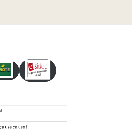
l
ça use ça use !