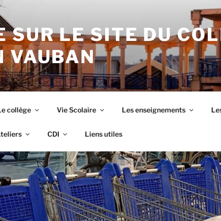
 SUR LE SITE DU CO
N VAUBAN
Le collège
Vie Scolaire
Les enseignements
Les
teliers
CDI
Liens utiles