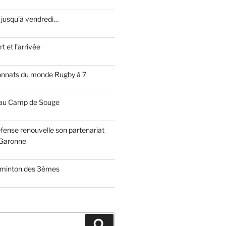
 jusqu’à vendredi…
t et l’arrivée
onnats du monde Rugby à 7
 au Camp de Souge
fense renouvelle son partenariat
Garonne
dminton des 3èmes
Recherche