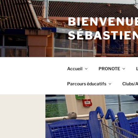
Aller
au
BIENVENUE
contenu
principal
SÉBASTIE
Accueil
PRONOTE
Parcours éducatifs
Clubs/A