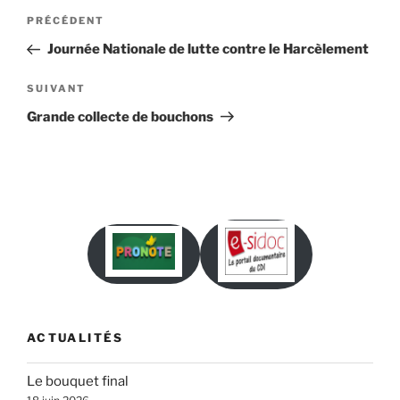
Navigation
Article
PRÉCÉDENT
de
précédent
Journée Nationale de lutte contre le Harcèlement
l’article
Article
SUIVANT
suivant
Grande collecte de bouchons
ACTUALITÉS
Le bouquet final