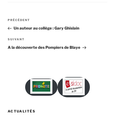
Navigation
Article
PRÉCÉDENT
de
précédent
Un auteur au collège : Gary Ghislain
l’article
Article
SUIVANT
suivant
A la découverte des Pompiers de Blaye
ACTUALITÉS