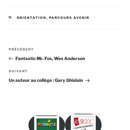
CATÉGORIES
ORIENTATION
,
PARCOURS AVENIR
Navigation
Article
PRÉCÉDENT
de
précédent
Fantastic Mr. Fox, Wes Anderson
l’article
Article
SUIVANT
suivant
Un auteur au collège : Gary Ghislain