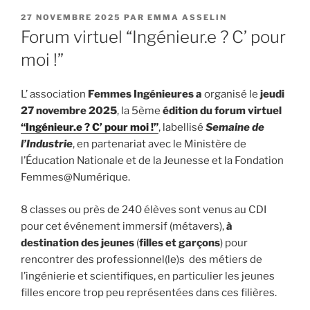
PUBLIÉ
27 NOVEMBRE 2025
PAR
EMMA ASSELIN
LE
Forum virtuel “Ingénieur.e ? C’ pour
moi !”
L’ association
Femmes Ingénieures a
organisé le
jeudi
27 novembre 2025
, la 5ème
édition du forum virtuel
“Ingénieur.e ? C’ pour moi !”
, labellisé
Semaine de
l’Industrie
, en partenariat avec le Ministère de
l’Éducation Nationale et de la Jeunesse et la Fondation
Femmes@Numérique.
8 classes ou près de 240 élèves sont venus au CDI
pour cet événement immersif (métavers),
à
destination des jeunes
(
filles et garçons
) pour
rencontrer des professionnel(le)s des métiers de
l’ingénierie et scientifiques, en particulier les jeunes
filles encore trop peu représentées dans ces filières.