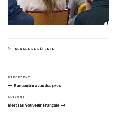
CATÉGORIES
CLASSE DE DÉFENSE
Navigation
Article
PRÉCÉDENT
de
précédent
Rencontre avec des pros
l’article
Article
SUIVANT
suivant
Merci au Souvenir Français