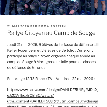
PUBLIÉ
21 MAI 2026
PAR
EMMA ASSELIN
LE
Rallye Citoyen au Camp de Souge
Jeudi 21 mai 2026, 9 élèves de la classe de défense Lili
Keller Rosenberg et 3 élèves de 3e Joliot Curie, ont
participé au rallye citoyen organisé chaque année au
camp de Souge à Martignas sur Jalle pour les classes
de défense de Gironde.
Reportage 12/13 France TV – Vendredi 22 mai 2026 :
https://www.canva.com/design/DAHLDF5UJRg/MDItXj
eJZ01VfhqxBOBhiQ/watch?
utm_content=DAHLDF5UJRg&utm_campaign=design