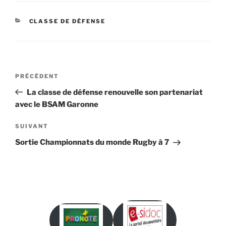
CATÉGORIES
CLASSE DE DÉFENSE
Navigation
Article
PRÉCÉDENT
de
précédent
La classe de défense renouvelle son partenariat
l’article
avec le BSAM Garonne
Article
SUIVANT
suivant
Sortie Championnats du monde Rugby à 7