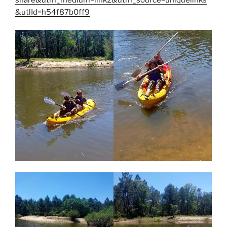
share&utm_medium=link2&utm_source=uniquelinks
&utlId=h54f87b0ff9