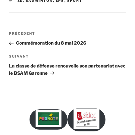
ÉTIQUETTES
3E
,
BADMINTON
,
EPS
,
SPORT
Navigation
Article
PRÉCÉDENT
de
précédent
Commémoration du 8 mai 2026
l’article
Article
SUIVANT
suivant
La classe de défense renouvelle son partenariat avec
le BSAM Garonne