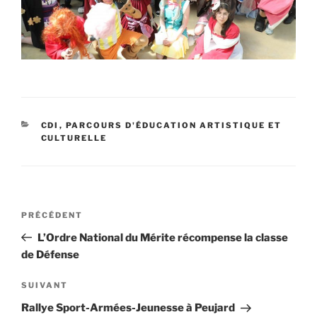
CATÉGORIES
CDI
,
PARCOURS D'ÉDUCATION ARTISTIQUE ET
CULTURELLE
Navigation
Article
PRÉCÉDENT
de
précédent
L’Ordre National du Mérite récompense la classe
l’article
de Défense
Article
SUIVANT
suivant
Rallye Sport-Armées-Jeunesse à Peujard