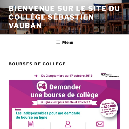
Aller
BIENVENUE SUR LE SITE DU
au
COLLÈGE SÉBASTIEN
contenu
principal
VAUBAN
Menu
BOURSES DE COLLÈGE