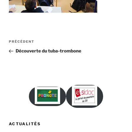
Navigation
Article
PRÉCÉDENT
de
précédent
Découverte du tuba-trombone
l’article
ACTUALITÉS