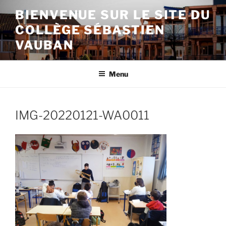
Aller
BIENVENUE SUR LE SITE DU
au
COLLÈGE SÉBASTIEN
contenu
principal
VAUBAN
Menu
IMG-20220121-WA0011